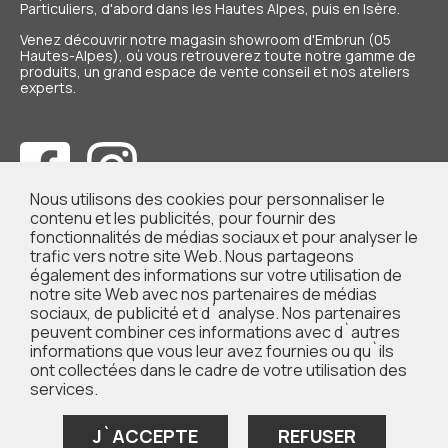
Particuliers
, d'abord dans les Hautes Alpes, puis en Isère.
Venez découvrir notre magasin showroom d'Embrun (05
Hautes-Alpes), où vous retrouverez toute notre gamme de
produits, un grand espace de vente conseil et nos ateliers
experts.
Nous utilisons des cookies pour personnaliser le
contenu et les publicités, pour fournir des
fonctionnalités de médias sociaux et pour analyser le
trafic vers notre site Web. Nous partageons
également des informations sur votre utilisation de
notre site Web avec nos partenaires de médias
sociaux, de publicité et d`analyse. Nos partenaires
peuvent combiner ces informations avec d`autres
informations que vous leur avez fournies ou qu`ils
ont collectées dans le cadre de votre utilisation des
NOUS CONTACTER
services.
NOS MAGASINS
J`ACCEPTE
REFUSER
QUI SOMMES-NOUS ?