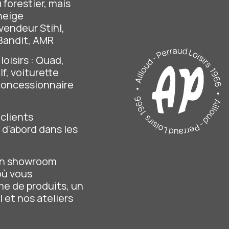
 forestier, mais
 neige
vendeur Stihl,
, Bandit, AMR
loisirs : Quad,
f, voiturette
 concessionnaire
s
clients
, d'abord dans les
in showroom
où vous
e de produits, un
 et nos ateliers