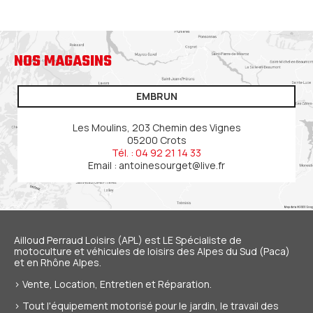
NOS MAGASINS
EMBRUN
Les Moulins, 203 Chemin des Vignes
05200 Crots
Tél. : 04 92 21 14 33
Email :
antoinesourget@live.fr
Ailloud Perraud Loisirs (APL) est LE Spécialiste de
motoculture et véhicules de loisirs
des Alpes du Sud (Paca)
et en Rhône Alpes.
> Vente, Location, Entretien et Réparation.
> Tout l'équipement motorisé pour le jardin, le travail des