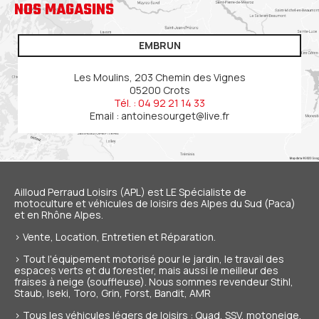
NOS MAGASINS
EMBRUN
Les Moulins, 203 Chemin des Vignes
05200 Crots
Tél. : 04 92 21 14 33
Email :
antoinesourget@live.fr
Ailloud Perraud Loisirs (APL) est LE Spécialiste de
motoculture et véhicules de loisirs
des Alpes du Sud (Paca)
et en Rhône Alpes.
> Vente, Location, Entretien et Réparation.
> Tout l'équipement motorisé pour le jardin, le travail des
espaces verts et du forestier, mais aussi le meilleur des
fraises à neige (souffleuse). Nous sommes revendeur Stihl,
Staub, Iseki, Toro, Grin, Forst, Bandit, AMR
> Tous les véhicules légers de loisirs : Quad, SSV, motoneige,