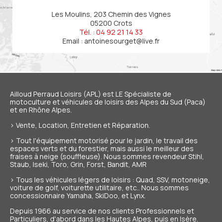
Les Moulins, 203 Chemin des Vignes
05200 Crots
Tél. : 04 92 21 14 33
Email :
antoinesourget@live.fr
Ailloud Perraud Loisirs (APL) est LE Spécialiste de
motoculture et véhicules de loisirs
des Alpes du Sud (Paca)
et en Rhône Alpes.
> Vente, Location, Entretien et Réparation.
> Tout l'équipement motorisé pour le jardin, le travail des
espaces verts et du forestier, mais aussi le meilleur des
fraises à neige (souffleuse). Nous sommes revendeur Stihl,
Staub, Iseki, Toro, Grin, Forst, Bandit, AMR
> Tous les véhicules légers de loisirs : Quad, SSV, motoneige,
voiture de golf, voiturette utilitaire, etc.. Nous sommes
concessionnaire Yamaha, SkiDoo, et Lynx.
Depuis 1966 au service de nos
clients Professionnels et
Particuliers
, d'abord dans les Hautes Alpes, puis en Isère.